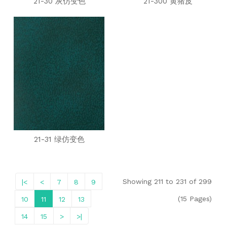
21-30 灰仿变色
21-300 黄猪皮
21-31 绿仿变色
Showing 211 to 231 of 299
|<
<
7
8
9
(15 Pages)
10
11
12
13
14
15
>
>|